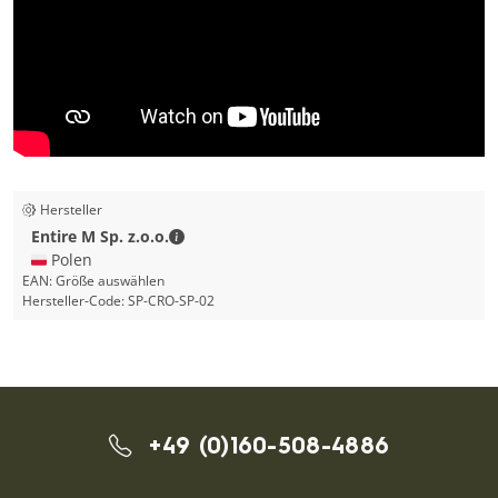
Hersteller
Entire M Sp. z.o.o. - Kontaktdaten
Entire M Sp. z.o.o.
🇵🇱 Polen
EAN:
Größe auswählen
Hersteller-Code:
SP-CRO-SP-02
+49 (0)160-508-4886