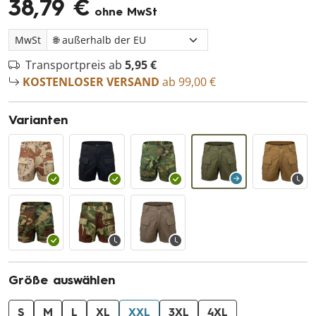
38,79 €
ohne MwSt
MwSt
Transportpreis ab
5,95 €
KOSTENLOSER VERSAND
ab 99,00 €
Varianten
Größe auswählen
S
M
L
XL
XXL
3XL
4XL