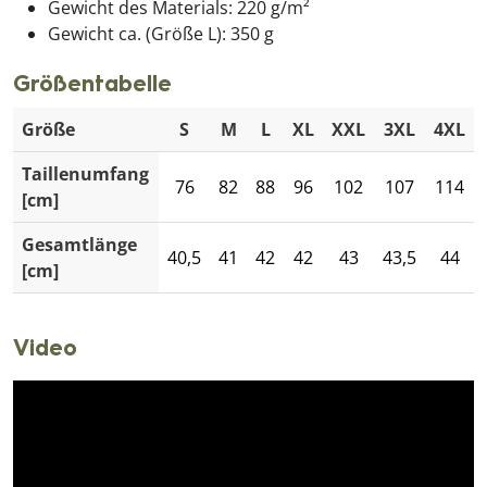
Gewicht des Materials: 220 g/m²
Gewicht ca. (Größe L): 350 g
Größentabelle
Größe
S
M
L
XL
XXL
3XL
4XL
Taillenumfang
76
82
88
96
102
107
114
[cm]
Gesamtlänge
40,5
41
42
42
43
43,5
44
[cm]
Video