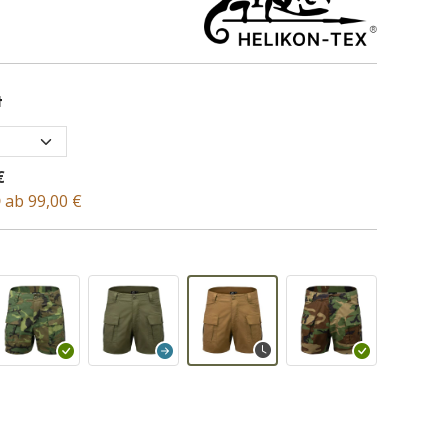
t
€
D
ab 99,00 €