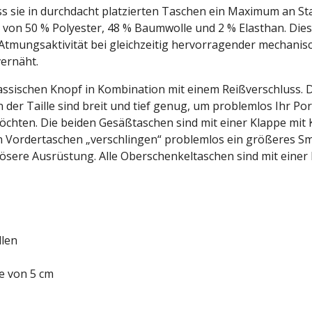
ss sie in durchdacht platzierten Taschen ein Maximum an S
von 50 % Polyester, 48 % Baumwolle und 2 % Elasthan. Diese
Atmungsaktivität bei gleichzeitig hervorragender mechanisch
vernäht.
ssischen Knopf in Kombination mit einem Reißverschluss. Di
n der Taille sind breit und tief genug, um problemlos Ihr P
chten. Die beiden Gesäßtaschen sind mit einer Klappe mit 
ren Vordertaschen „verschlingen“ problemlos ein größeres 
ösere Ausrüstung. Alle Oberschenkeltaschen sind mit einer K
llen
te von 5 cm