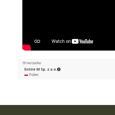
Hersteller
Entire M Sp. z.o.o. - Kontaktdate
Entire M Sp. z.o.o.
🇵🇱 Polen