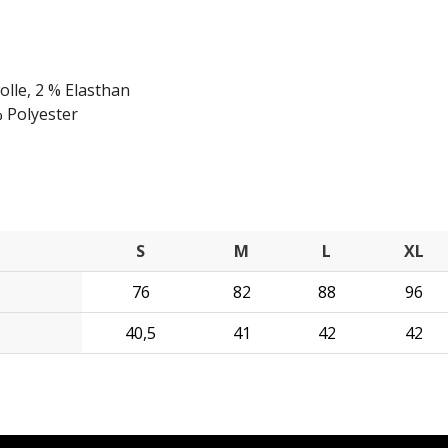
lle, 2 % Elasthan
 Polyester
S
M
L
XL
76
82
88
96
40,5
41
42
42