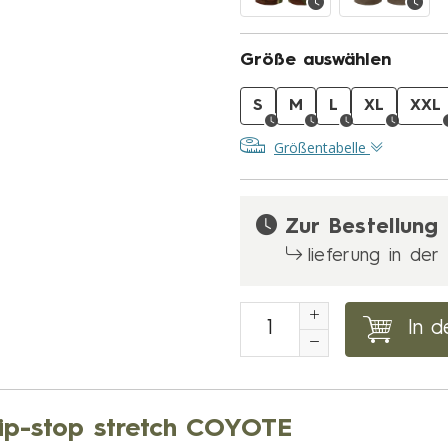
Größe auswählen
S
M
L
XL
XXL
Größentabelle
Zur Bestellung
lieferung in de
In d
ip-stop stretch COYOTE