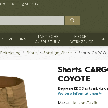
AMOUFLAGE
VIP CLUB
TAKTISCHE
MESSER,
AUSRÜSTUNG
SE
AUSRÜSTUNG
WERKZEUGE
Bekleidung
Shorts
Sonstige Shorts
Shorts CARGO 
Shorts CARGO
COYOTE
Bequeme EDC-Shorts mit durch
Weitere Informationen
Marke:
Helikon-Tex®