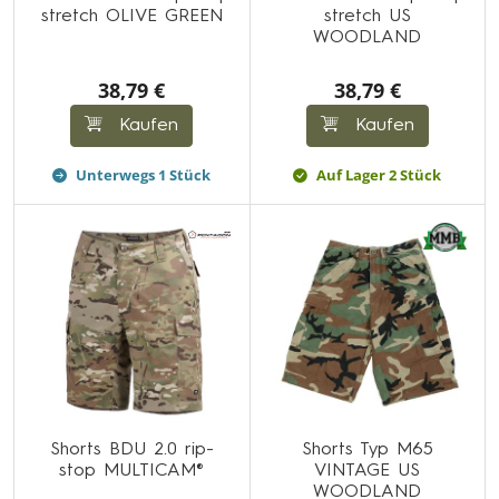
stretch OLIVE GREEN
stretch US
WOODLAND
38,79 €
38,79 €
Kaufen
Kaufen
Unterwegs 1 Stück
Auf Lager 2 Stück
Shorts BDU 2.0 rip-
Shorts Typ M65
stop MULTICAM®
VINTAGE US
WOODLAND