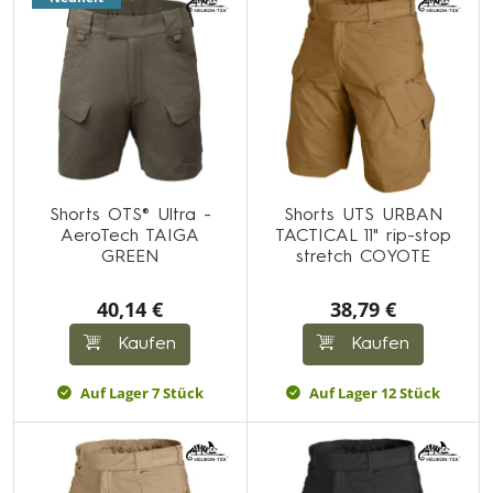
Shorts OTS® Ultra -
Shorts UTS URBAN
AeroTech TAIGA
TACTICAL 11" rip-stop
GREEN
stretch COYOTE
40,14 €
38,79 €
Kaufen
Kaufen
Auf Lager 7 Stück
Auf Lager 12 Stück