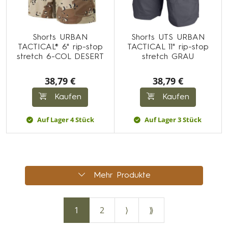
Shorts URBAN
Shorts UTS URBAN
TACTICAL® 6" rip-stop
TACTICAL 11" rip-stop
stretch 6-COL DESERT
stretch GRAU
38,79 €
38,79 €
Kaufen
Kaufen
Auf Lager 4 Stück
Auf Lager 3 Stück
Mehr Produkte
1
2
⟩
⟫