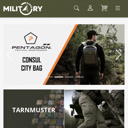
Army shop MILITARY RANGE
Předchozí
Dalš
TARNMUSTER