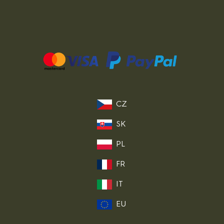
CZ
SK
PL
FR
IT
EU