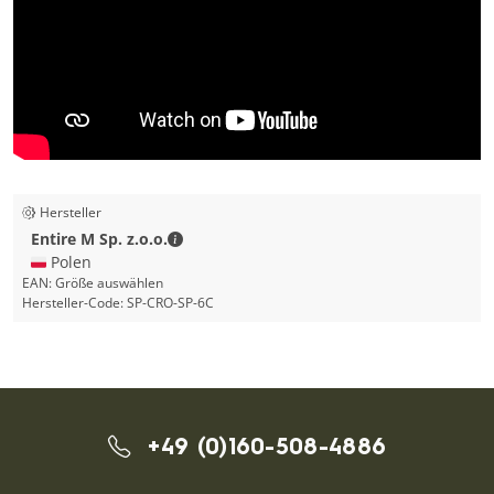
Hersteller
Entire M Sp. z.o.o. - Kontaktdaten
Entire M Sp. z.o.o.
🇵🇱 Polen
EAN:
Größe auswählen
Hersteller-Code:
SP-CRO-SP-6C
+49 (0)160-508-4886