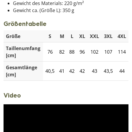
Gewicht des Materials: 220 g/m²
Gewicht ca. (Größe L): 350 g
Größentabelle
Größe
S
M
L
XL
XXL
3XL
4XL
Taillenumfang
76
82
88
96
102
107
114
[cm]
Gesamtlänge
40,5
41
42
42
43
43,5
44
[cm]
Video