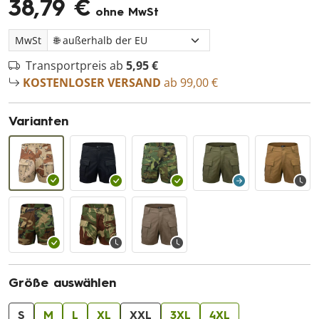
38,79 €
ohne MwSt
MwSt
Transportpreis ab
5,95 €
KOSTENLOSER VERSAND
ab 99,00 €
Varianten
Größe auswählen
S
M
L
XL
XXL
3XL
4XL