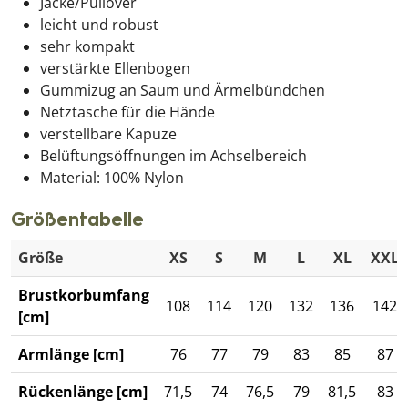
Jacke/Pullover
leicht und robust
sehr kompakt
verstärkte Ellenbogen
Gummizug an Saum und Ärmelbündchen
Netztasche für die Hände
verstellbare Kapuze
Belüftungsöffnungen im Achselbereich
Material: 100% Nylon
Größentabelle
Größe
XS
S
M
L
XL
XXL
Brustkorbumfang
108
114
120
132
136
142
[cm]
Armlänge [cm]
76
77
79
83
85
87
Rückenlänge [cm]
71,5
74
76,5
79
81,5
83