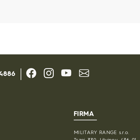
n
-4886
FIRMA
MILITARY RANGE s.r.o.