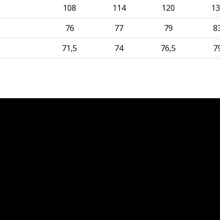
108
114
120
13
76
77
79
8
71,5
74
76,5
7