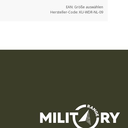
EAN:
Größe auswählen
Hersteller-Code:
KU-WDR-NL-09