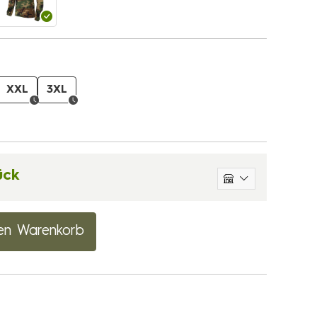
XXL
3XL
ück
en Warenkorb