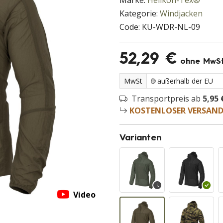
Marke:
Helikon-Tex®
Kategorie:
Windjacken
Code:
KU-WDR-NL-09
52,29 €
ohne MwS
MwSt
Transportpreis ab
5,95 
KOSTENLOSER VERSAN
Varianten
Video