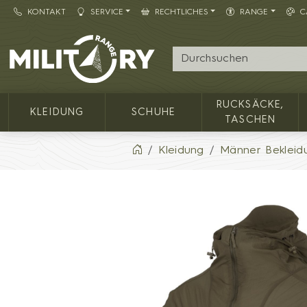
KONTAKT
SERVICE
RECHTLICHES
RANGE
C
Army shop MILITARY RANGE
RUCKSÄCKE,
KLEIDUNG
SCHUHE
TASCHEN
Kleidung
Männer Bekleid