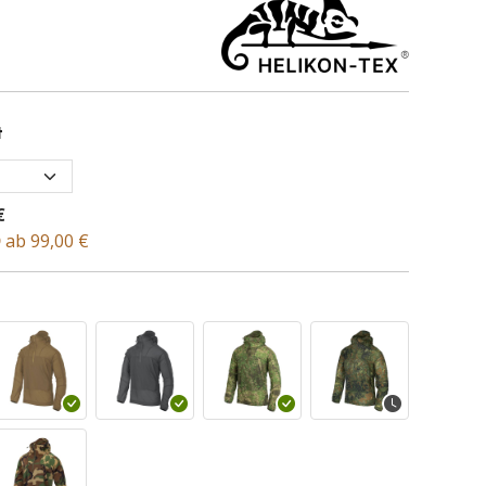
t
€
D
ab 99,00 €