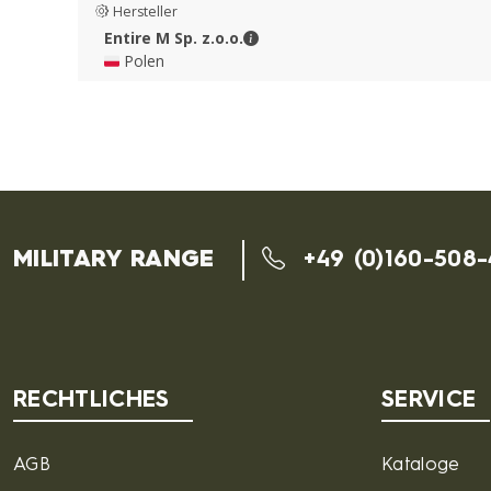
Hersteller
Entire M Sp. z.o.o. - Kontaktdate
Entire M Sp. z.o.o.
🇵🇱 Polen
MILITARY RANGE
+49 (0)160-508
RECHTLICHES
SERVICE
AGB
Kataloge