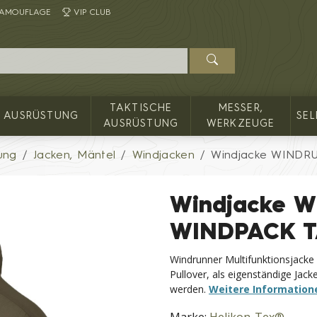
AMOUFLAGE
VIP CLUB
TAKTISCHE
MESSER,
AUSRÜSTUNG
SE
AUSRÜSTUNG
WERKZEUGE
ung
Jacken, Mäntel
Windjacken
Windjacke WINDR
Windjacke 
WINDPACK T
Windrunner Multifunktionsjacke 
Pullover, als eigenständige Jack
werden.
Weitere Information