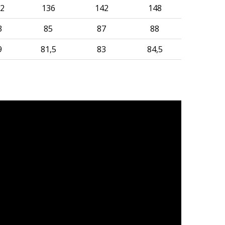
2
136
142
148
3
85
87
88
9
81,5
83
84,5