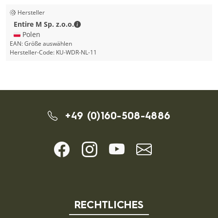
Hersteller
Entire M Sp. z.o.o. - Kontaktdaten
Entire M Sp. z.o.o.
🇵🇱 Polen
EAN:
Größe auswählen
Hersteller-Code:
KU-WDR-NL-11
+49 (0)160-508-4886
RECHTLICHES