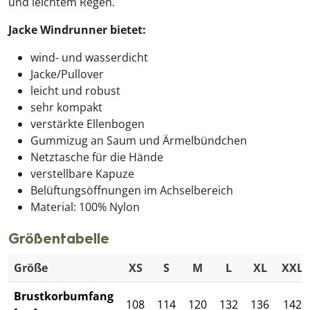
und leichtem Regen.
Jacke Windrunner bietet:
wind- und wasserdicht
Jacke/Pullover
leicht und robust
sehr kompakt
verstärkte Ellenbogen
Gummizug an Saum und Ärmelbündchen
Netztasche für die Hände
verstellbare Kapuze
Belüftungsöffnungen im Achselbereich
Material: 100% Nylon
Größentabelle
Größe
XS
S
M
L
XL
XXL
Brustkorbumfang
108
114
120
132
136
142