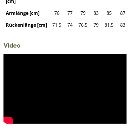
[cm]
Armlänge [cm]
76
77
79
83
85
87
Rückenlänge [cm]
71,5
74
76,5
79
81,5
83
Video