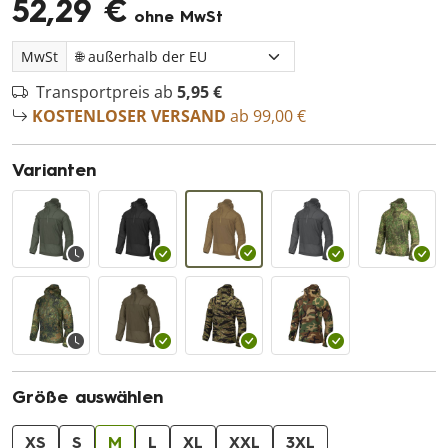
52,29 €
ohne MwSt
MwSt
Transportpreis ab
5,95 €
KOSTENLOSER VERSAND
ab 99,00 €
Varianten
Größe auswählen
XS
S
M
L
XL
XXL
3XL