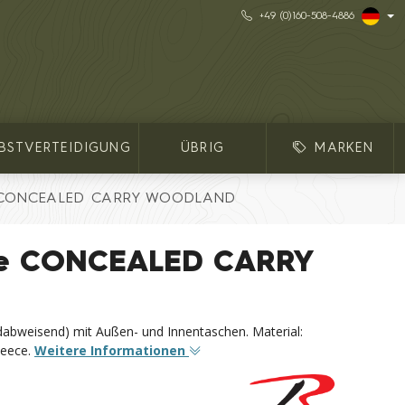
+49 (0)160-508-4886
LBSTVERTEIDIGUNG
ÜBRIG
MARKEN
ke CONCEALED CARRY WOODLAND
cke CONCEALED CARRY
dabweisend) mit Außen- und Innentaschen. Material:
leece.
Weitere Informationen