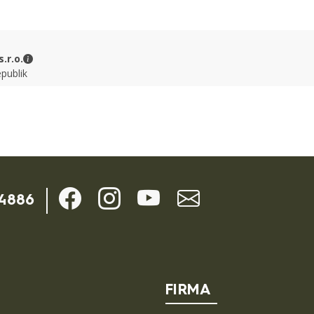
MILITARY RANGE s.r.o. - Kontaktdaten
.r.o.
epublik
-4886
FIRMA