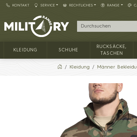
KONTAKT
SERVICE
RECHTLICHES
RANGE
C
Army shop MILITARY RANGE
RUCKSÄCKE,
KLEIDUNG
SCHUHE
TASCHEN
Kleidung
Männer Bekleid