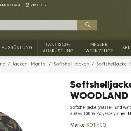
AMOUFLAGE
VIP CLUB
TAKTISCHE
MESSER,
AUSRÜSTUNG
SE
AUSRÜSTUNG
WERKZEUGE
ung
Jacken, Mäntel
Softshell Jacken
Softshelljac
Softshellja
WOODLAND
Softshelljacke (wasser- und win
außen 100 % Polyester, innen F
Marke:
ROTHCO