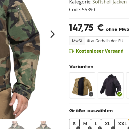
Kategorie:
Softshell Jacken
Code:
55390
147,75 €
ohne MwS
MwSt
Kostenloser Versand
Varianten
Größe auswählen
S
M
L
XL
XXL