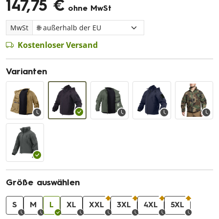
147,75 €
ohne MwSt
MwSt
Kostenloser Versand
Varianten
Größe auswählen
S
M
L
XL
XXL
3XL
4XL
5XL