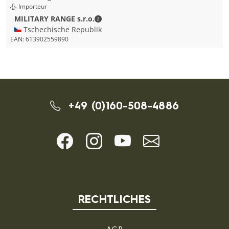
Importeur
MILITARY RANGE s.r.o. - Kontaktdate
MILITARY RANGE s.r.o.
🇨🇿 Tschechische Republik
EAN:
613902559890
+49 (0)160-508-4886
RECHTLICHES