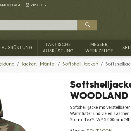
AMOUFLAGE
VIP CLUB
TAKTISCHE
MESSER,
AUSRÜSTUNG
SE
AUSRÜSTUNG
WERKZEUGE
eidung
Jacken, Mäntel
Softshell Jacken
Softshell
Softshelljac
WOODLAND
Softshell-Jacke mit verstellba
Warmfutter und vielen Taschen. 
Storm|Tex™. WP 5.000mm/24h