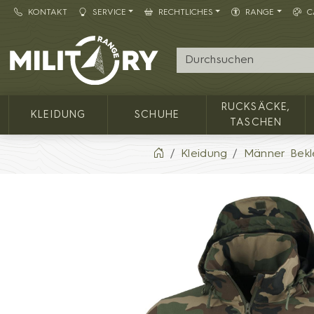
KONTAKT
SERVICE
RECHTLICHES
RANGE
C
Army shop MILITARY RANGE
RUCKSÄCKE,
KLEIDUNG
SCHUHE
TASCHEN
Kleidung
Männer Bekl