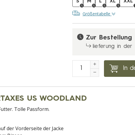
S
M
L
XL
XXL
Größentabelle
Zur Bestellung
lieferung in de
In d
 ARTAXES US WOODLAND
utter. Tolle Passform.
f der Vorderseite der Jacke