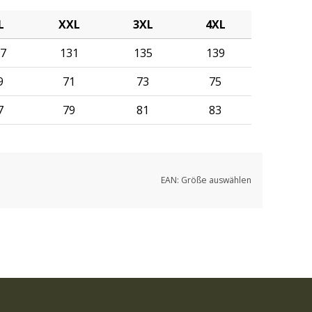
L
XXL
3XL
4XL
7
131
135
139
9
71
73
75
7
79
81
83
EAN:
Größe auswählen