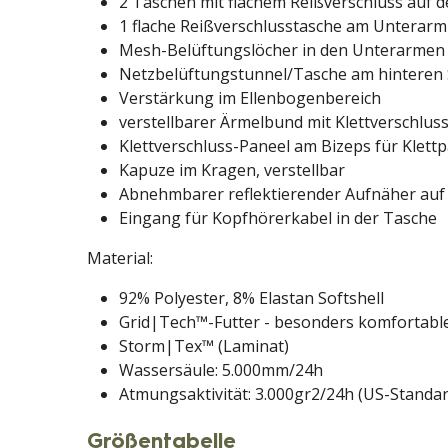
2 Taschen mit flachem Reißverschluss auf 
1 flache Reißverschlusstasche am Unterarm
Mesh-Belüftungslöcher in den Unterarmen
Netzbelüftungstunnel/Tasche am hinteren
Verstärkung im Ellenbogenbereich
verstellbarer Ärmelbund mit Klettverschlus
Klettverschluss-Paneel am Bizeps für Klett
Kapuze im Kragen, verstellbar
Abnehmbarer reflektierender Aufnäher auf
Eingang für Kopfhörerkabel in der Tasche
Material:
92% Polyester, 8% Elastan Softshell
Grid|Tech™-Futter - besonders komfortable
Storm|Tex™ (Laminat)
Wassersäule: 5.000mm/24h
Atmungsaktivität: 3.000gr2/24h (US-Standar
Größentabelle