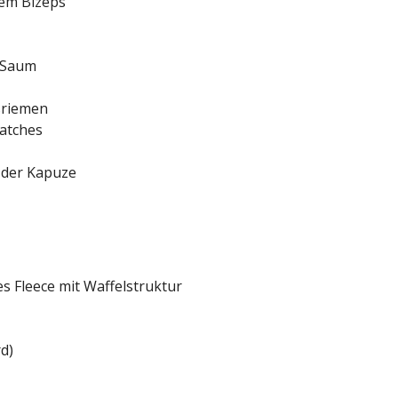
dem Bizeps
 Saum
sriemen
patches
 der Kapuze
s Fleece mit Waffelstruktur
d)