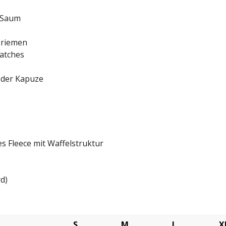
 Saum
sriemen
patches
 der Kapuze
s Fleece mit Waffelstruktur
d)
S
M
L
X