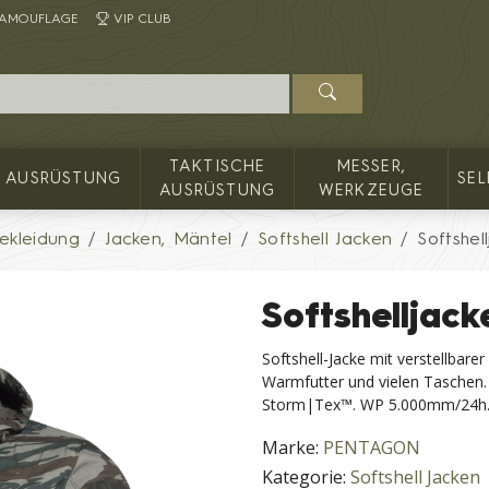
AMOUFLAGE
VIP CLUB
TAKTISCHE
MESSER,
AUSRÜSTUNG
SE
AUSRÜSTUNG
WERKZEUGE
ekleidung
Jacken, Mäntel
Softshell Jacken
Softshe
Softshellja
Softshell-Jacke mit verstellba
Warmfutter und vielen Taschen. 
Storm|Tex™. WP 5.000mm/24h
Marke:
PENTAGON
Kategorie:
Softshell Jacken