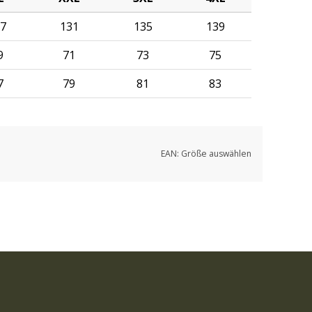
7
131
135
139
9
71
73
75
7
79
81
83
EAN:
Größe auswählen