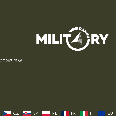
: CZ28719166
CZ
SK
PL
FR
IT
EU