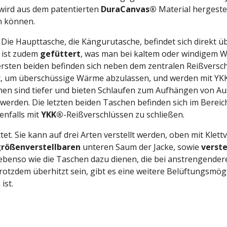
 wird aus dem patentierten
DuraCanvas®
Material hergeste
n können.
 Die Haupttasche, die Kängurutasche, befindet sich direkt 
 ist zudem
gefüttert
, was man bei kaltem oder windigem We
rsten beiden befinden sich neben dem zentralen Reißverschl
et, um überschüssige Wärme abzulassen, und werden mit YK
en sind tiefer und bieten Schlaufen zum Aufhängen von Aus
rden. Die letzten beiden Taschen befinden sich im Bereich 
enfalls mit
YKK®
-Reißverschlüssen zu schließen.
et. Sie kann auf drei Arten verstellt werden, oben mit Klet
rößenverstellbaren
unteren Saum der Jacke, sowie
verst
n ebenso wie die Taschen dazu dienen, die bei anstrengende
rotzdem überhitzt sein, gibt es eine weitere Belüftungsmögl
ist.