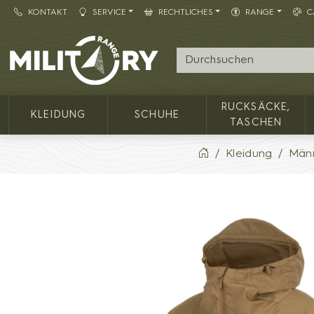
KONTAKT
SERVICE
RECHTLICHES
RANGE
C
Army shop MILITARY RANGE
RUCKSÄCKE,
KLEIDUNG
SCHUHE
TASCHEN
Kleidung
Männ