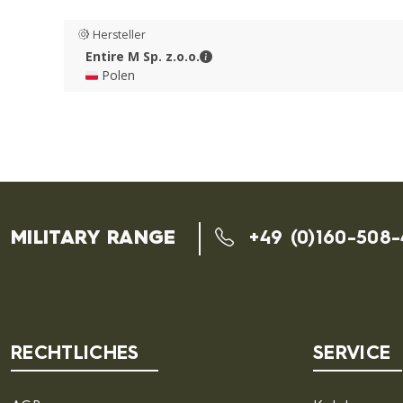
Hersteller
Entire M Sp. z.o.o. - Kontaktdate
Entire M Sp. z.o.o.
🇵🇱 Polen
MILITARY RANGE
+49 (0)160-508
RECHTLICHES
SERVICE