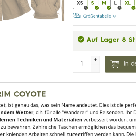
XS
S
M
L
XL
Größentabelle
Auf Lager 8 St
In d
GRIM COYOTE
utet, ist genau das, was sein Name andeutet. Dies ist die pe
lndem Wetter
, d.h. für alle "Wanderer" und Reisenden. Ihr
ernen Techniken und Materialien
verbessert worden, um
ook zu bewahren. Zahlreiche Taschen ermöglichen das beque
der knienden Arbeiten schnell zugegriffen werden kann. Die