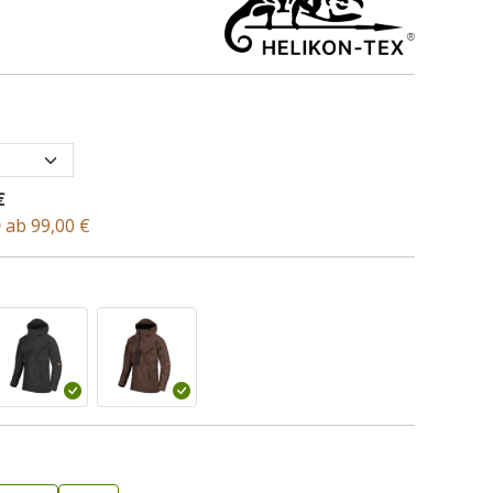
€
D
ab 99,00 €