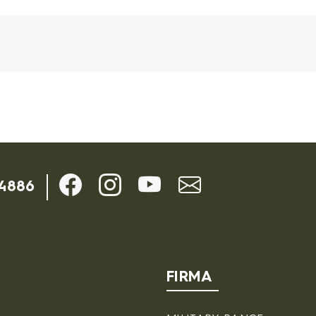
n
-4886
FIRMA