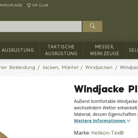
AMOUFLAGE
VIP CLUB
TAKTISCHE
MESSER,
AUSRÜSTUNG
SE
AUSRÜSTUNG
WERKZEUGE
er Bekleidung
Jacken, Mäntel
Windjacken
Windja
Windjacke 
Äußerst komfortable Windjack
wechselndem Wetter entwickelt
Material, dessen Eigenschaften
Weitere Informationen
Marke:
Helikon-Tex®