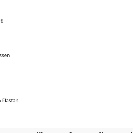
ng
üssen
 Elastan