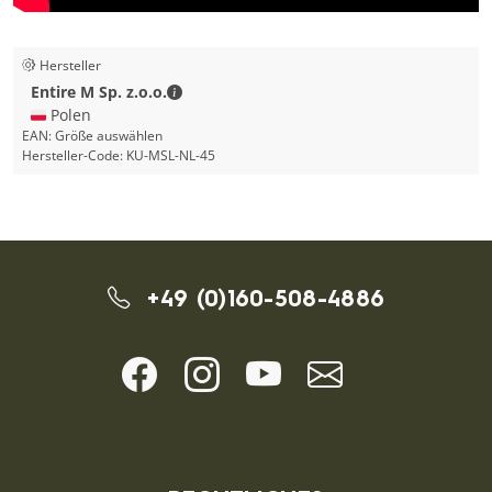
Hersteller
Entire M Sp. z.o.o. - Kontaktdaten
Entire M Sp. z.o.o.
🇵🇱 Polen
EAN:
Größe auswählen
Hersteller-Code:
KU-MSL-NL-45
+49 (0)160-508-4886