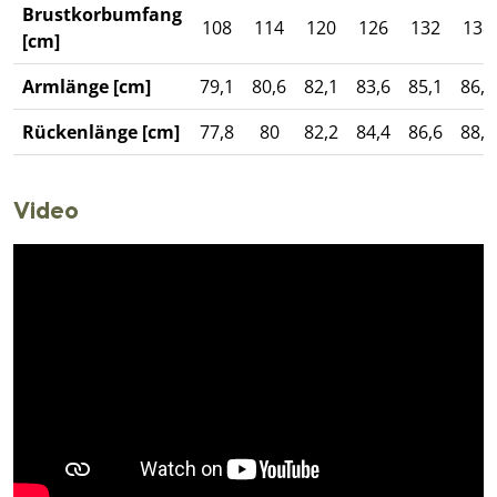
Brustkorbumfang
108
114
120
126
132
138
[cm]
Armlänge [cm]
79,1
80,6
82,1
83,6
85,1
86,6
Rückenlänge [cm]
77,8
80
82,2
84,4
86,6
88,8
Video