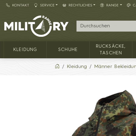
KONTAKT
SERVICE
RECHTLICHES
RANGE
C
Army shop MILITARY RANGE
RUCKSÄCKE,
KLEIDUNG
SCHUHE
TASCHEN
Kleidung
Männer Bekleidu