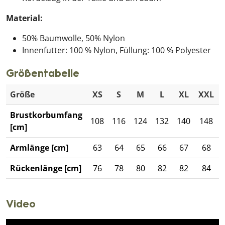
Material:
50% Baumwolle, 50% Nylon
Innenfutter: 100 % Nylon, Füllung: 100 % Polyester
Größentabelle
Größe
XS
S
M
L
XL
XXL
Brustkorbumfang
108
116
124
132
140
148
[cm]
Armlänge [cm]
63
64
65
66
67
68
Rückenlänge [cm]
76
78
80
82
82
84
Video