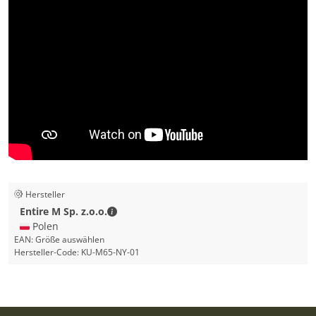
Hersteller
Entire M Sp. z.o.o. - Kontaktdaten
Entire M Sp. z.o.o.
🇵🇱 Polen
EAN:
Größe auswählen
Hersteller-Code:
KU-M65-NY-01