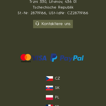
Trzni 330, Litvinov, 436 01
Tschechische Republik
St.-Nr: 28719166, USt-IdNr: CZ28719166
Kontaktiere uns
CZ
SK
PL