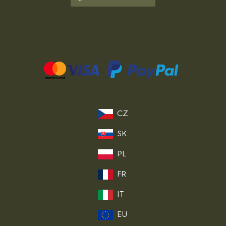
CZ
SK
PL
FR
IT
EU