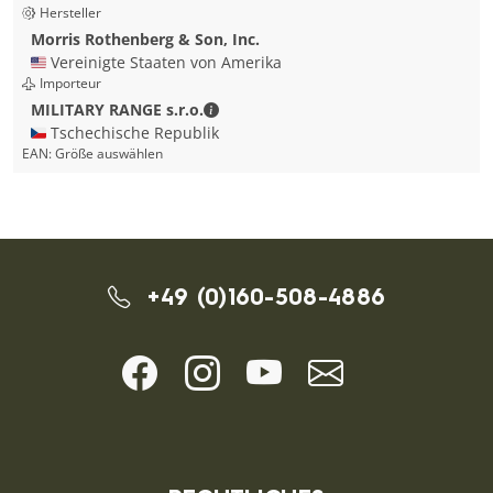
Hersteller
Morris Rothenberg & Son, Inc.
🇺🇸 Vereinigte Staaten von Amerika
Importeur
MILITARY RANGE s.r.o. - Kontaktdate
MILITARY RANGE s.r.o.
🇨🇿 Tschechische Republik
EAN:
Größe auswählen
+49 (0)160-508-4886