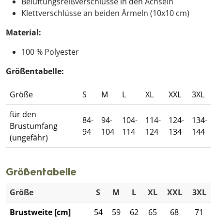
Belüftungsreißverschlüsse in den Achseln
Klettverschlüsse an beiden Ärmeln (10x10 cm)
Material:
100 % Polyester
Größentabelle:
Größe
S
M
L
XL
XXL
3XL
für den
84-
94-
104-
114-
124-
134-
Brustumfang
94
104
114
124
134
144
(ungefähr)
Größentabelle
Größe
S
M
L
XL
XXL
3XL
Brustweite [cm]
54
59
62
65
68
71