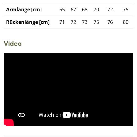
Armlänge [cm]
65
67
68
70
72
75
Rückenlänge [cm]
71
72
73
75
76
80
Video