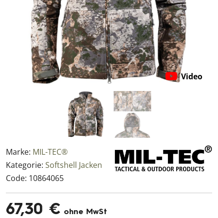
Video
Marke:
MIL-TEC®
Kategorie:
Softshell Jacken
Code:
10864065
67,30 €
ohne MwSt