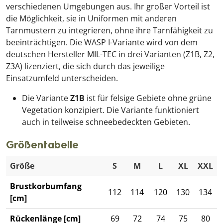
verschiedenen Umgebungen aus. Ihr großer Vorteil ist
die Möglichkeit, sie in Uniformen mit anderen
Tarnmustern zu integrieren, ohne ihre Tarnfähigkeit zu
beeinträchtigen. Die WASP I-Variante wird von dem
deutschen Hersteller MIL-TEC in drei Varianten (Z1B, Z2,
Z3A) lizenziert, die sich durch das jeweilige
Einsatzumfeld unterscheiden.
Die Variante
Z1B
ist für felsige Gebiete ohne grüne
Vegetation konzipiert. Die Variante funktioniert
auch in teilweise schneebedeckten Gebieten.
Größentabelle
Größe
S
M
L
XL
XXL
Brustkorbumfang
112
114
120
130
134
[cm]
Rückenlänge [cm]
69
72
74
75
80