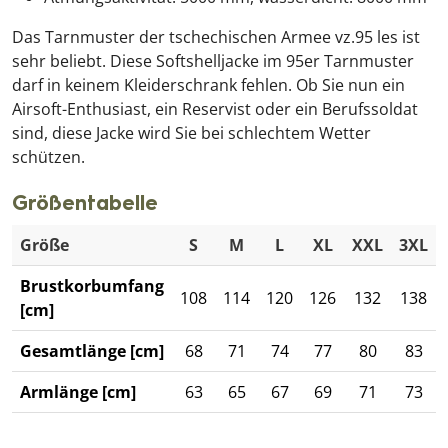
Das Tarnmuster der tschechischen Armee vz.95 les ist
sehr beliebt. Diese Softshelljacke im 95er Tarnmuster
darf in keinem Kleiderschrank fehlen. Ob Sie nun ein
Airsoft-Enthusiast, ein Reservist oder ein Berufssoldat
sind, diese Jacke wird Sie bei schlechtem Wetter
schützen.
Größentabelle
Größe
S
M
L
XL
XXL
3XL
Brustkorbumfang
108
114
120
126
132
138
[cm]
Gesamtlänge [cm]
68
71
74
77
80
83
Armlänge [cm]
63
65
67
69
71
73