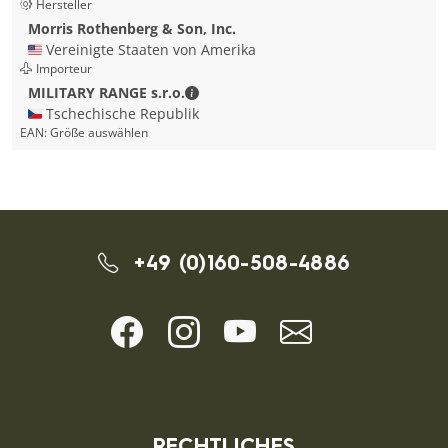
Hersteller
Morris Rothenberg & Son, Inc.
🇺🇸 Vereinigte Staaten von Amerika
Importeur
MILITARY RANGE s.r.o. - Kontaktdate
MILITARY RANGE s.r.o.
🇨🇿 Tschechische Republik
EAN:
Größe auswählen
+49 (0)160-508-4886
RECHTLICHES