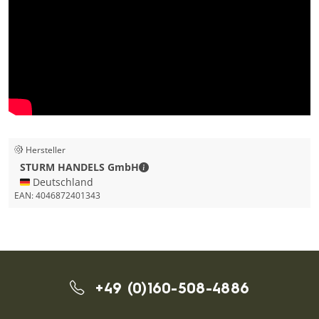
Hersteller
STURM HANDELS GmbH - Kontaktda
STURM HANDELS GmbH
🇩🇪 Deutschland
EAN:
4046872401343
+49 (0)160-508-4886