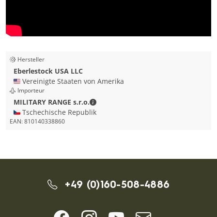
Hersteller
Eberlestock USA LLC
🇺🇸 Vereinigte Staaten von Amerika
Importeur
MILITARY RANGE s.r.o. - Kontaktdate
MILITARY RANGE s.r.o.
🇨🇿 Tschechische Republik
EAN:
810140338860
+49 (0)160-508-4886