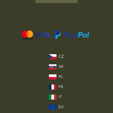
CZ
SK
PL
FR
IT
EU