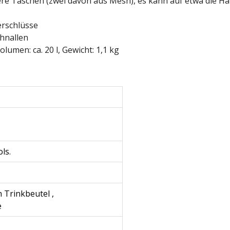
inere Taschen (zwei davon aus Mesh), es kann auf etwa die H
erschlüsse
chnallen
olumen: ca. 20 l, Gewicht: 1,1 kg
ls.
n Trinkbeutel
,
e