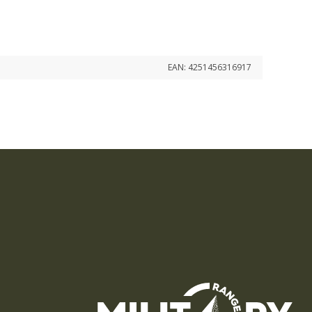
EAN:
4251456316917