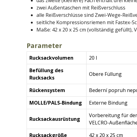
das zweite (kleinere) Fach enthält drei kle
zwei Außentaschen mit Reißverschluss
alle Reißverschlüsse sind Zwei-Wege-Reißv
seitliche Kompressionsriemen mit Fastex-S
Maße: 42 x 20 x 25 cm (vollständig gefüllt), V
Parameter
Rucksackvolumen
20 l
Befüllung des
Obere Füllung
Rucksacks
Rückensystem
Bederní popruh nepo
MOLLE/PALS-Bindung
Externe Bindung
Vorbereitung für de
Rucksackausrüstung
VELCRO-Außenfläch
Rucksackgröße
42 x 20 x 25 cm