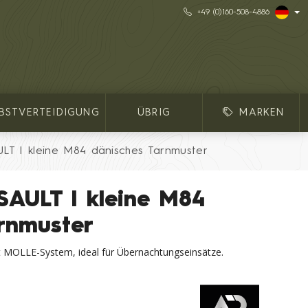
+49 (0)160-508-4886
LBSTVERTEIDIGUNG
ÜBRIG
MARKEN
LT I kleine M84 dänisches Tarnmuster
SAULT I kleine M84
rnmuster
it MOLLE-System, ideal für Übernachtungseinsätze.