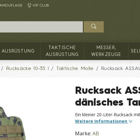
AMOUFLAGE
VIP CLUB
TAKTISCHE
MESSER,
AUSRÜSTUNG
SE
AUSRÜSTUNG
WERKZEUGE
Rucksäcke 10-35 l
Taktische Molle
Rucksack ASSAU
Rucksack AS
dänisches Ta
Ein kleiner 20-Liter-Rucksack m
Weitere Informationen
Marke:
AB