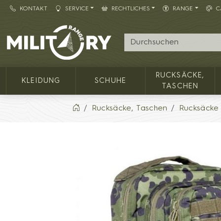
KONTAKT
SERVICE
RECHTLICHES
RANGE
C
Army shop MILITARY RANGE
RUCKSÄCKE,
KLEIDUNG
SCHUHE
TASCHEN
Rucksäcke, Taschen
Rucksäcke