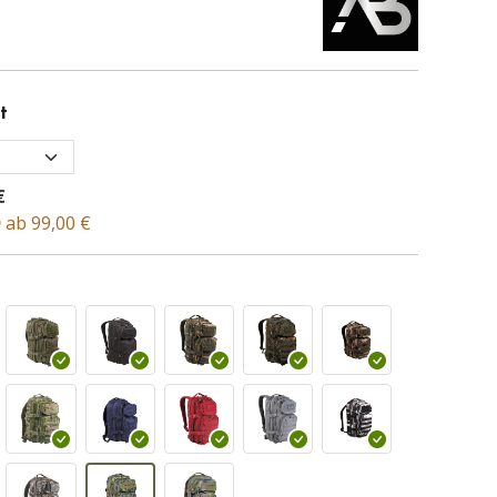
t
€
D
ab 99,00 €