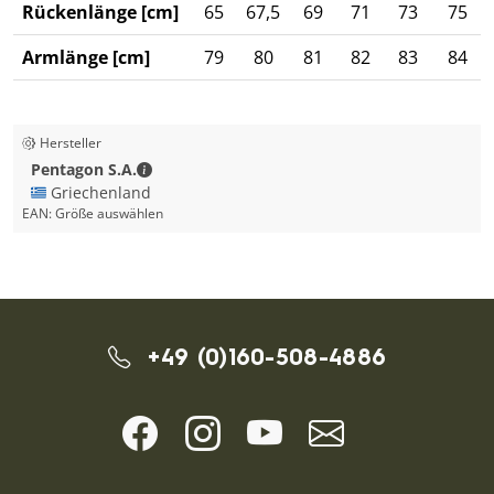
Rückenlänge [cm]
65
67,5
69
71
73
75
Armlänge [cm]
79
80
81
82
83
84
Hersteller
Pentagon S.A. - Kontaktdaten
Pentagon S.A.
🇬🇷 Griechenland
EAN:
Größe auswählen
+49 (0)160-508-4886