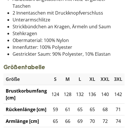
Taschen
2 Innentaschen mit Druckknopfverschluss
Unterarmschlitze
Strickbündchen an Kragen, Ärmeln und Saum
Stehkragen
Obermaterial: 100% Nylon
Innenfutter: 100% Polyester
Gestrickter Saum: 90% Polyester, 10% Elastan
Größentabelle
Größe
S
M
L
XL
XXL
3XL
Brustkorbumfang
124
128
132
136
140
142
[cm]
Rückenlänge [cm]
59
61
65
65
68
71
Armlänge [cm]
65
66
69
70
72
74