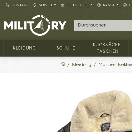
KONTAKT
SERVICE
RECHTLICHES
RANGE
C
Army shop MILITARY RANGE
RUCKSÄCKE,
KLEIDUNG
SCHUHE
TASCHEN
Kleidung
Männer Bekle