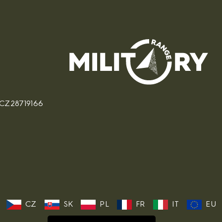
: CZ28719166
CZ
SK
PL
FR
IT
EU