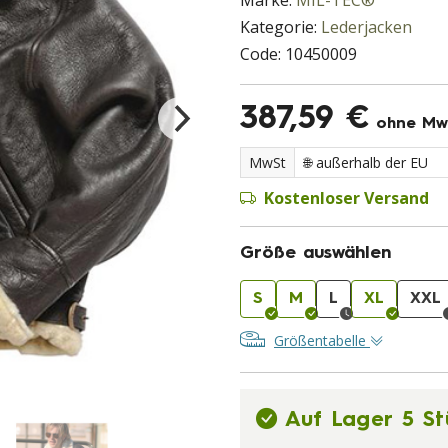
Marke:
MIL-TEC®
Kategorie:
Lederjacken
Code:
10450009
387,59 €
ohne Mw
MwSt
Kostenloser Versand
Größe auswählen
S
M
L
XL
XXL
Größentabelle
Auf Lager 5 St