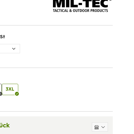
St
3XL
ück