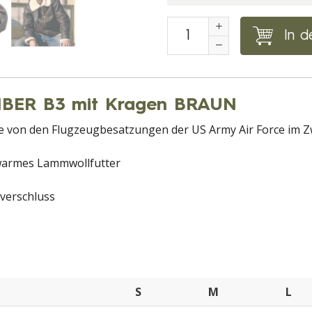
In d
MBER B3 mit Kragen BRAUN
die von den Flugzeugbesatzungen der US Army Air Force im 
 warmes Lammwollfutter
verschluss
S
M
L