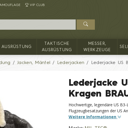
AMOUFLAGE
VIP CLUB
TAKTISCHE
MESSER,
AUSRÜSTUNG
SE
AUSRÜSTUNG
WERKZEUGE
idung
Jacken, Mäntel
Lederjacken
Lederjacke US
Lederjacke 
Kragen BRA
Hochwertige, legendäre US B3-L
Flugzeugbesatzungen der US Ar
Weitere Informationen