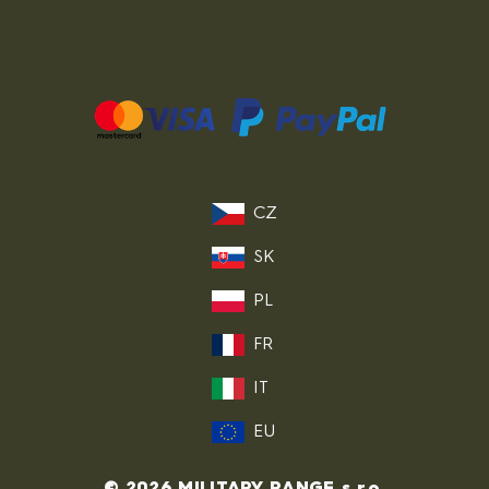
CZ
SK
PL
FR
IT
EU