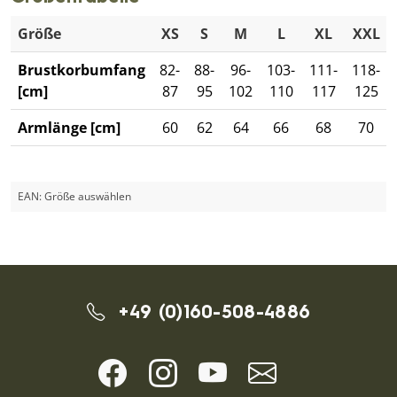
Größe
XS
S
M
L
XL
XXL
Brustkorbumfang
82-
88-
96-
103-
111-
118-
[cm]
87
95
102
110
117
125
Armlänge [cm]
60
62
64
66
68
70
EAN:
Größe auswählen
+49 (0)160-508-4886