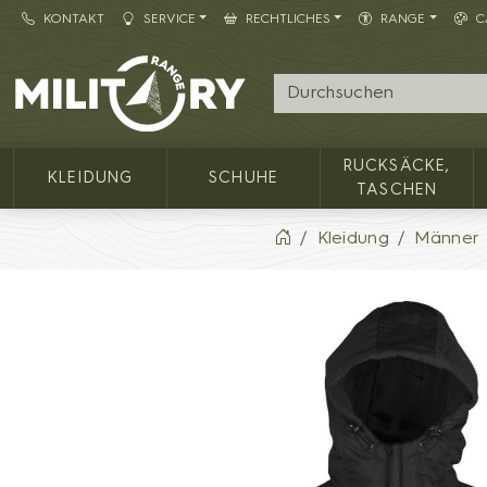
KONTAKT
SERVICE
RECHTLICHES
RANGE
C
Army shop MILITARY RANGE
RUCKSÄCKE,
KLEIDUNG
SCHUHE
TASCHEN
Kleidung
Männer 