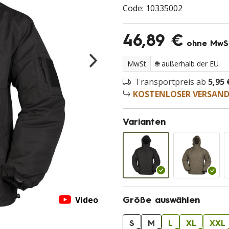
Code:
10335002
46,89 €
ohne MwS
MwSt
Transportpreis ab
5,95 
KOSTENLOSER VERSAN
Varianten
Video
Größe auswählen
S
M
L
XL
XXL