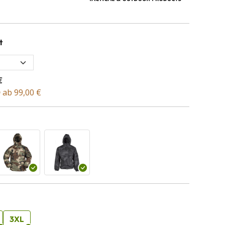
t
€
D
ab 99,00 €
3XL