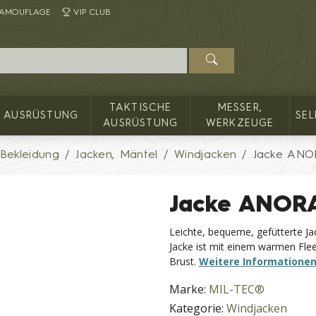
AMOUFLAGE
VIP CLUB
TAKTISCHE
MESSER,
AUSRÜSTUNG
SE
AUSRÜSTUNG
WERKZEUGE
Bekleidung
Jacken, Mäntel
Windjacken
Jacke ANO
Jacke ANOR
Leichte, bequeme, gefütterte Jac
Jacke ist mit einem warmen Flee
Brust.
Weitere Informatione
Marke:
MIL-TEC®
Kategorie:
Windjacken