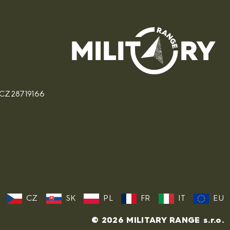
: CZ28719166
CZ
SK
PL
FR
IT
EU
© 2026 MILITARY RANGE s.r.o.