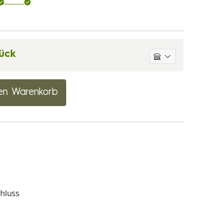
ück
en Warenkorb
chluss