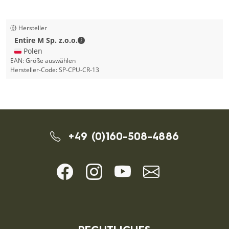
Hersteller
Entire M Sp. z.o.o. - Kontaktdaten
Entire M Sp. z.o.o.
🇵🇱 Polen
EAN:
Größe auswählen
Hersteller-Code:
SP-CPU-CR-13
+49 (0)160-508-4886