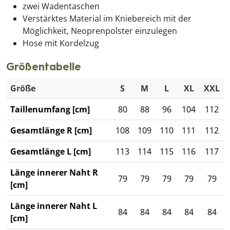
zwei Wadentaschen
Verstärktes Material im Kniebereich mit der
Möglichkeit, Neoprenpolster einzulegen
Hose mit Kordelzug
Größentabelle
Größe
S
M
L
XL
XXL
Taillenumfang [cm]
80
88
96
104
112
Gesamtlänge R [cm]
108
109
110
111
112
Gesamtlänge L [cm]
113
114
115
116
117
Länge innerer Naht R
79
79
79
79
79
[cm]
Länge innerer Naht L
84
84
84
84
84
[cm]