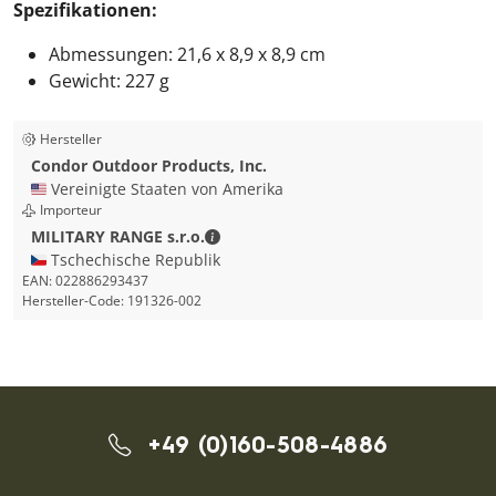
Spezifikationen:
Abmessungen: 21,6 x 8,9 x 8,9 cm
Gewicht: 227 g
Hersteller
Condor Outdoor Products, Inc.
🇺🇸 Vereinigte Staaten von Amerika
Importeur
MILITARY RANGE s.r.o. - Kontaktdate
MILITARY RANGE s.r.o.
🇨🇿 Tschechische Republik
EAN:
022886293437
Hersteller-Code:
191326-002
+49 (0)160-508-4886