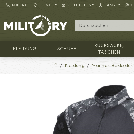
KONTAKT
SERVICE
RECHTLICHES
RANGE
C
Army shop MILITARY RANGE
RUCKSÄCKE,
KLEIDUNG
SCHUHE
TASCHEN
Kleidung
Männer Bekleidun