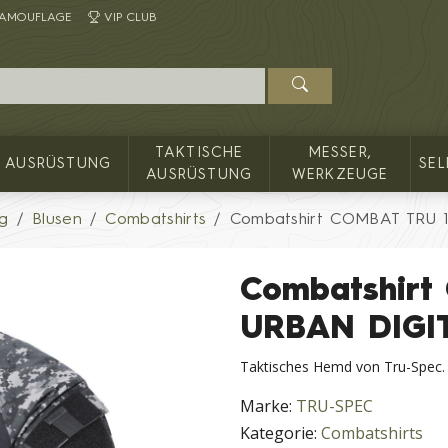
AMOUFLAGE
VIP CLUB
TAKTISCHE
MESSER,
AUSRÜSTUNG
SE
AUSRÜSTUNG
WERKZEUGE
g
Blusen
Combatshirts
Combatshirt COMBAT TRU 
Combatshirt
URBAN DIGI
Taktisches Hemd von Tru-Spec
Marke:
TRU-SPEC
Kategorie:
Combatshirts