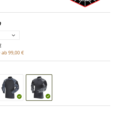
t
€
D
ab 99,00 €