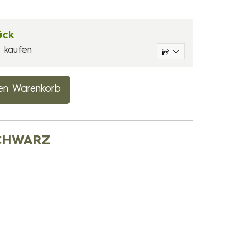
ück
 kaufen
en Warenkorb
SCHWARZ