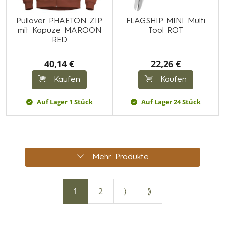
Pullover PHAETON ZIP
FLAGSHIP MINI Multi
mit Kapuze MAROON
Tool ROT
RED
40,14 €
22,26 €
Kaufen
Kaufen
Auf Lager 1 Stück
Auf Lager 24 Stück
Mehr Produkte
1
2
⟩
⟫