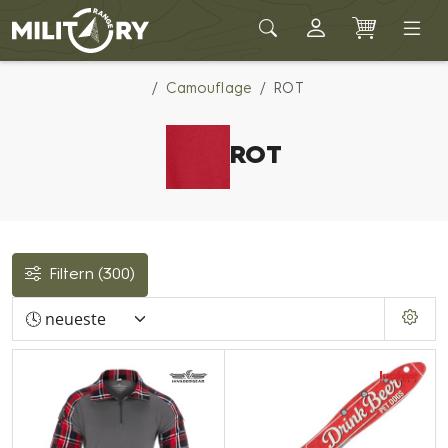
Army shop MILITARY RANGE
Camouflage
ROT
ROT
Filtern
(300)