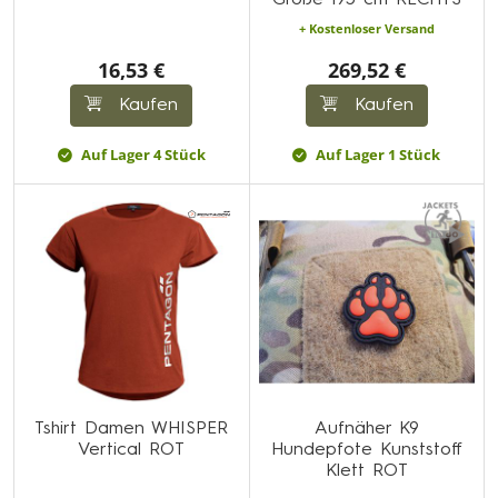
Größe 195 cm RECHTS
+ Kostenloser Versand
16,53 €
269,52 €
Kaufen
Kaufen
Auf Lager 4 Stück
Auf Lager 1 Stück
Tshirt Damen WHISPER
Aufnäher K9
Vertical ROT
Hundepfote Kunststoff
Klett ROT