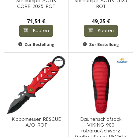
Stirnlampe ACTIK
Stirnlampe ACTIK 2025
CORE 2025 ROT
ROT
71,51 €
49,25 €
Kaufen
Kaufen
Zur Bestellung
Zur Bestellung
Klappmesser RESCUE
Daunenschlafsack
A/O ROT
VIKING 900
rot/grau/schwarz