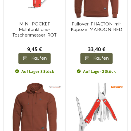
MINI POCKET
Pullover PHAETON mit
Multifunktions-
Kapuze MAROON RED
Taschenmesser ROT
9,45 €
33,40 €
Kaufen
Kaufen
Auf Lager 8 Stück
Auf Lager 2 Stück