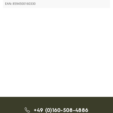
EAN:
8594500160330
+49 (0)160-508-4886