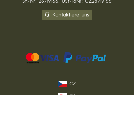
St.-Nr: 28719166, USt-IdNr: CZ28719166
Kontaktiere uns
CZ
SK
PL
FR
IT