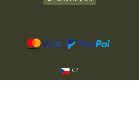
CZ
SK
PL
FR
IT
EU