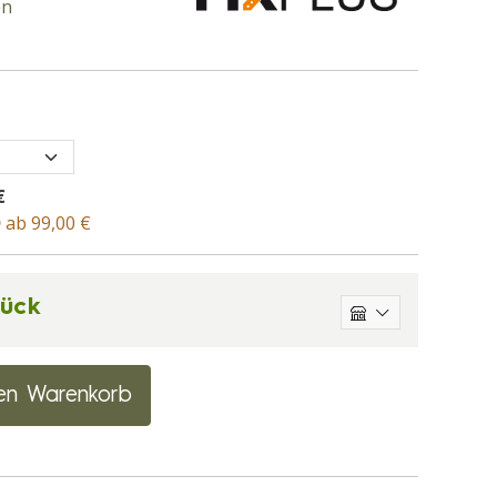
en
€
D
ab 99,00 €
tück
en Warenkorb