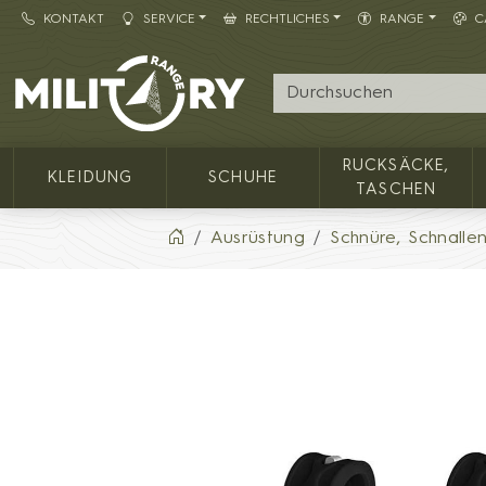
KONTAKT
SERVICE
RECHTLICHES
RANGE
C
Army shop MILITARY RANGE
RUCKSÄCKE,
KLEIDUNG
SCHUHE
TASCHEN
Ausrüstung
Schnüre, Schnalle