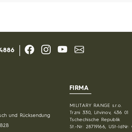
-4886
FIRMA
MILITARY RANGE s.r.o.
Trzni 330, Litvinov, 436 01
sch und Rücksendung
Tschechische Republik
 B2B
St.-Nr: 28719166, USt-IdNr