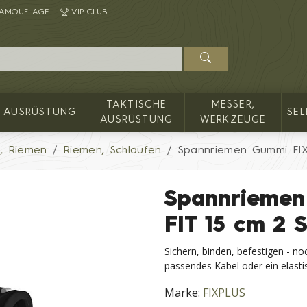
AMOUFLAGE
VIP CLUB
TAKTISCHE
MESSER,
AUSRÜSTUNG
SE
AUSRÜSTUNG
WERKZEUGE
n, Riemen
Riemen, Schlaufen
Spannriemen Gummi FI
Spannriemen
FIT 15 cm 2
Sichern, binden, befestigen - n
passendes Kabel oder ein elast
Marke:
FIXPLUS