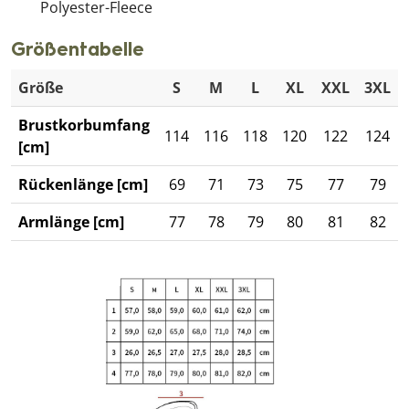
Polyester-Fleece
Größentabelle
Größe
S
M
L
XL
XXL
3XL
Brustkorbumfang
114
116
118
120
122
124
[cm]
Rückenlänge [cm]
69
71
73
75
77
79
Armlänge [cm]
77
78
79
80
81
82