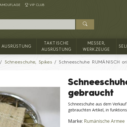
AMOUFLAGE
VIP CLUB
TAKTISCHE
MESSER,
AUSRÜSTUNG
SE
AUSRÜSTUNG
WERKZEUGE
Schneeschuhe, Spikes
Schneeschuhe RUMÄNISCH ori
Schneeschuh
gebraucht
Schneeschuhe aus dem Verkauf 
gebrauchten Artikel, in funktio
Marke:
Rumänische Armee