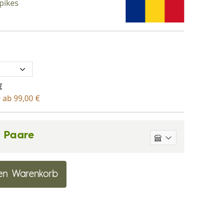
pikes
€
D
ab 99,00 €
9 Paare
en Warenkorb