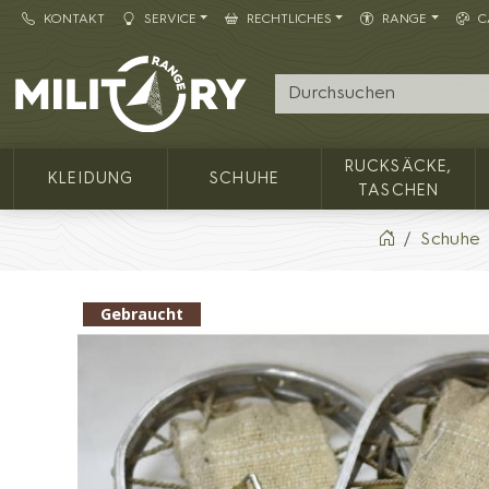
KONTAKT
SERVICE
RECHTLICHES
RANGE
C
Army shop MILITARY RANGE
RUCKSÄCKE,
KLEIDUNG
SCHUHE
TASCHEN
Schuhe
Gebraucht