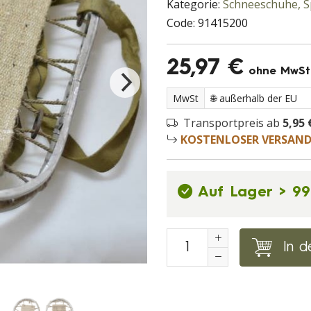
Kategorie:
Schneeschuhe, S
Code:
91415200
25,97 €
ohne MwSt
MwSt
Transportpreis ab
5,95 
KOSTENLOSER VERSAN
Auf Lager > 9
In d