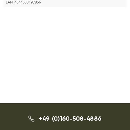
EAN:
4044633197856
+49 (0)160-508-4886