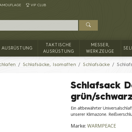
AMOUFLAGE
VIP CLUB
TAKTISCHE
MESSER,
AUSRÜSTUNG
SE
AUSRÜSTUNG
WERKZEUGE
chlafen
Schlafsäcke, Isomatten
Schlafsäcke
Schla
Schlafsack 
grün/schwar
Ein altbewährter Universalschlaf
unserer Klimazone. Reißverschlu
Marke:
WARMPEACE