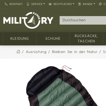
KONTAKT
SERVICE
RECHTLICHES
RANGE
C
Army shop MILITARY RANGE
RUCKSÄCKE,
KLEIDUNG
SCHUHE
TASCHEN
Ausrüstung
Bleiben Sie in der Natur
S