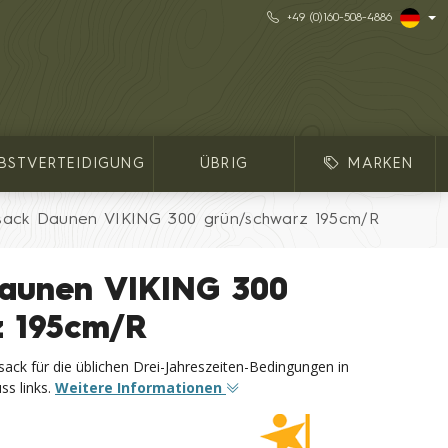
+49 (0)160-508-4886
LBSTVERTEIDIGUNG
ÜBRIG
MARKEN
fsack Daunen VIKING 300 grün/schwarz 195cm/R
Daunen VIKING 300
z 195cm/R
sack für die üblichen Drei-Jahreszeiten-Bedingungen in
ss links.
Weitere Informationen