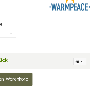
St
ück
en Warenkorb