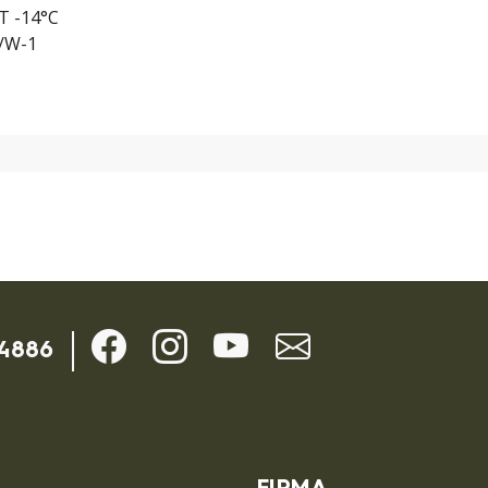
T -14°C
a/W-1
-4886