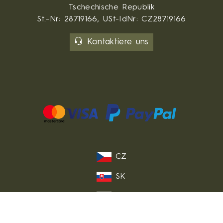
Tschechische Republik
St.-Nr: 28719166, USt-IdNr: CZ28719166
Kontaktiere uns
CZ
SK
PL
FR