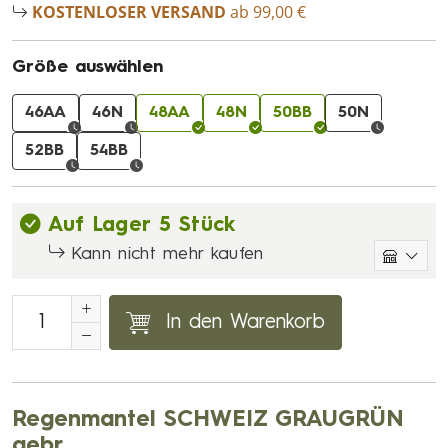
KOSTENLOSER VERSAND
ab 99,00 €
Größe auswählen
46AA
46N
48AA
48N
50BB
50N
52BB
54BB
Auf Lager 5 Stück
Kann nicht mehr kaufen
In den Warenkorb
Regenmantel SCHWEIZ GRAUGRÜN
gebr.