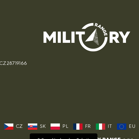
: CZ28719166
CZ
SK
PL
FR
IT
EU