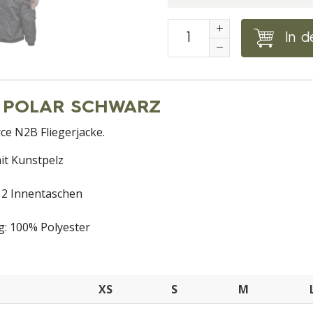
In d
2B POLAR SCHWARZ
rce N2B Fliegerjacke.
it Kunstpelz
 2 Innentaschen
g: 100% Polyester
XS
S
M