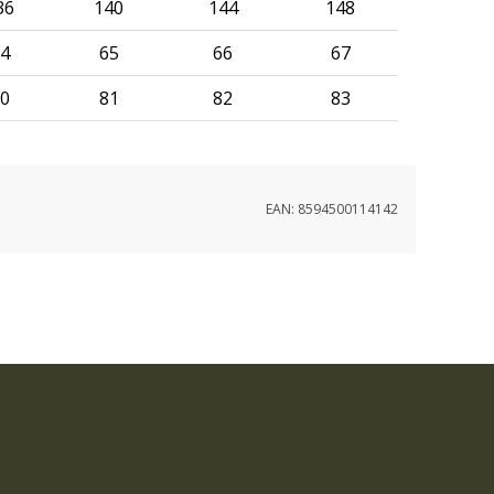
36
140
144
148
4
65
66
67
0
81
82
83
EAN:
8594500114142