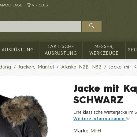
AMOUFLAGE
VIP CLUB
TAKTISCHE
MESSER,
AUSRÜSTUNG
SE
AUSRÜSTUNG
WERKZEUGE
idung
Jacken, Mäntel
Alaska N2B, N3B
Jacke mit
Jacke mit K
SCHWARZ
Eine klassische Winterjacke im S
Weitere Informationen
Marke:
MFH