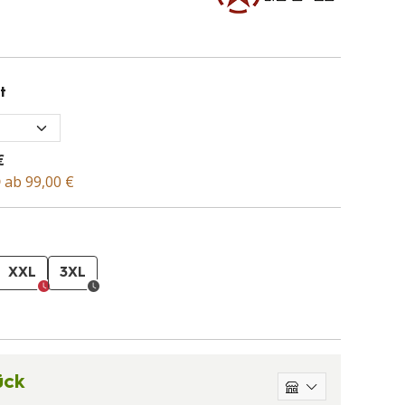
t
€
D
ab 99,00 €
XXL
3XL
ück