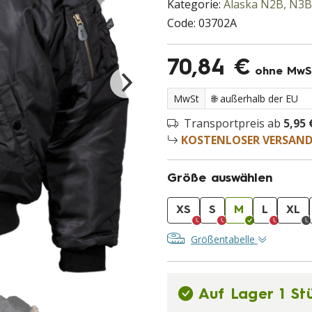
Kategorie:
Alaska N2B, N3B
Code:
03702A
70,84 €
ohne MwS
MwSt
Transportpreis ab
5,95 
KOSTENLOSER VERSAN
Größe auswählen
XS
S
M
L
XL
Größentabelle
Auf Lager 1 St