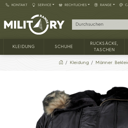
KONTAKT
SERVICE
RECHTLICHES
RANGE
C
Army shop MILITARY RANGE
RUCKSÄCKE,
KLEIDUNG
SCHUHE
TASCHEN
Kleidung
Männer Bekle