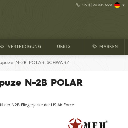
+49 (0)160-508-4886
LBSTVERTEIDIGUNG
ÜBRIG
MARKEN
 Kapuze N-2B POLAR SCHWARZ
apuze N-2B POLAR
til der N2B Fliegerjacke der US Air Force.