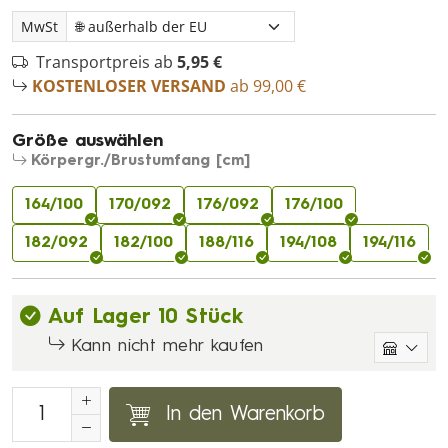
MwSt
Transportpreis ab
5,95 €
KOSTENLOSER VERSAND
ab 99,00 €
Größe auswählen
Körpergr./Brustumfang [cm]
164/100
170/092
176/092
176/100
182/092
182/100
188/116
194/108
194/116
Auf Lager 10 Stück
Kann nicht mehr kaufen
In den Warenkorb