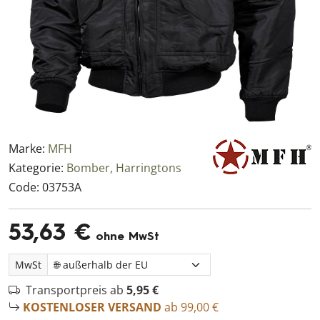
Marke:
MFH
Kategorie:
Bomber, Harringtons
Code:
03753A
53,63 €
ohne MwSt
MwSt
Transportpreis ab
5,95 €
KOSTENLOSER VERSAND
ab 99,00 €