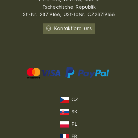
Trzni 330, Litvinov, 436 01
Tschechische Republik
St.-Nr: 28719166, USt-IdNr: CZ28719166
Kontaktiere uns
CZ
SK
PL
FR