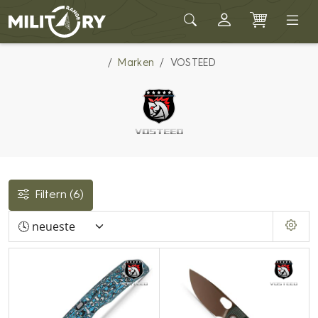
Army shop MILITARY RANGE
Marken
VOSTEED
Filtern
(6)