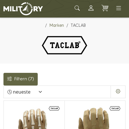
Army shop MILITARY RANGE
Marken
TACLAB
Filtern
(7)