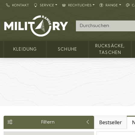
KONTAKT
SERVICE
RECHTLICHES
RANGE
C
Army shop MILITARY RANGE
RUCKSÄCKE,
KLEIDUNG
SCHUHE
TASCHEN
Bestseller
N
Filtern