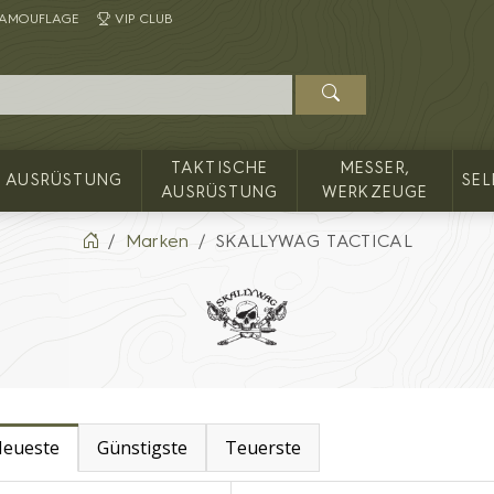
AMOUFLAGE
VIP CLUB
TAKTISCHE
MESSER,
AUSRÜSTUNG
SE
AUSRÜSTUNG
WERKZEUGE
Marken
SKALLYWAG TACTICAL
eueste
Günstigste
Teuerste