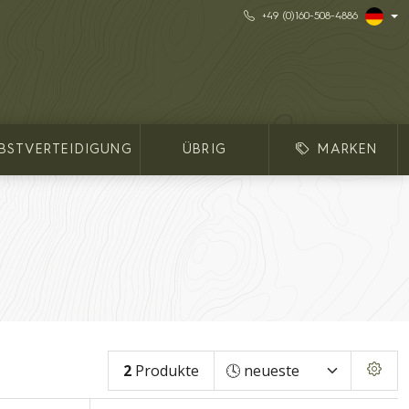
+49 (0)160-508-4886
LBSTVERTEIDIGUNG
ÜBRIG
MARKEN
2
Produkte