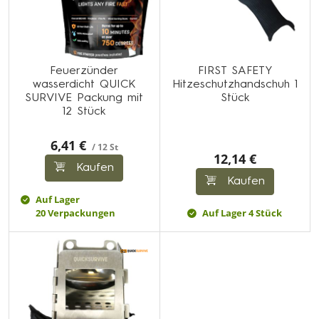
Feuerzünder
FIRST SAFETY
wasserdicht QUICK
Hitzeschutzhandschuh 1
SURVIVE Packung mit
Stück
12 Stück
6,41 €
/ 12 St
12,14 €
Kaufen
Kaufen
Auf Lager
20 Verpackungen
Auf Lager 4 Stück