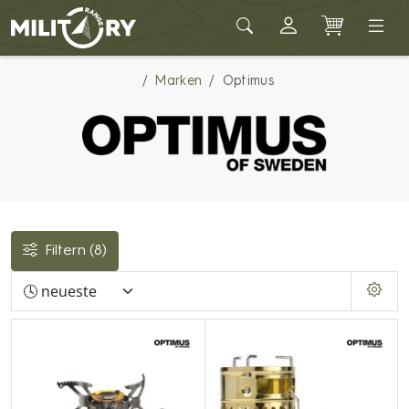
Army shop MILITARY RANGE
Marken
Optimus
Filtern
(8)